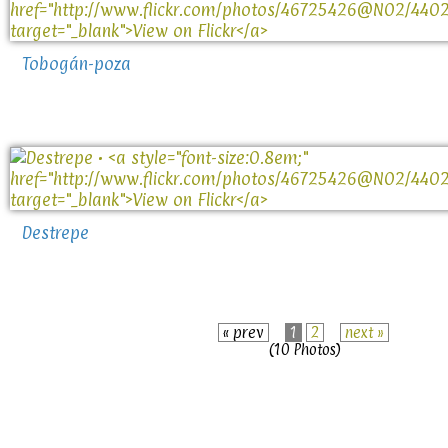
Tobogán-poza
Destrepe
« prev
1
2
next »
(10 Photos)