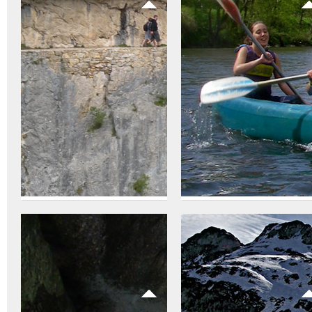
Senderismo
Canoas
El
Parque Nacional de los
Descenso en canoa:
Picos de Europa
y su
Descenderemos los ríos
entorno es una zona
salmoneros Sella y Cares -
privilegiada para la práctica
Deva en canoas biplaza
del senderismo y trekking.
disfrutando de la aventura 
Para hacértelo más fácil,
la naturaleza. Se exige
desde Escuela de
saber nadar. A través del
Naturaleza organizamos
recorrido observaremos lo
todo tipo de excursiones,
salmones y truchas