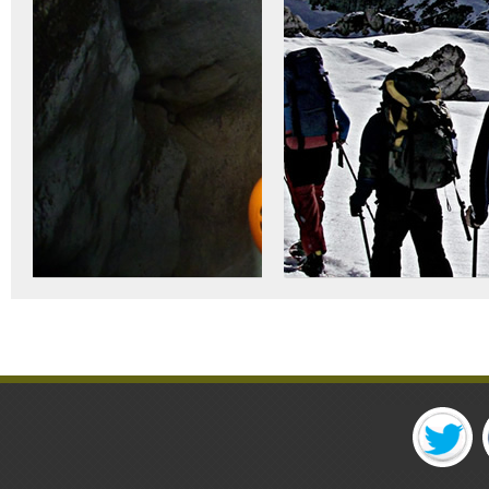
con guías...
saltando, las...
10.792 veces visto
8.222 veces visto
Raquetas de Nieve
Las excursiones con
Raquetas de Nieve son la
Espeleobarranco Purón
fórmula más sencilla para
iniciarse en el montañismo
El
espeleobarranco
de
invernal y conocer la
Purón es una de las