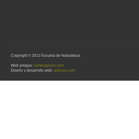
verdadera montaña. Son el
actividades más completas
instrumento ideal para los
que se pueden realizar en
que buscan aventura, para
la zona. Combina las
los amantes de...
técnicas de descenso de
barrancos con el increible
7.244 veces visto
paisaje subterraneo. Es una
actividad de medio día
para...
3.885 veces visto
Copyright © 2013 Escuela de Naturaleza.
Web amigas:
rumboapicos.com
Diseño y desarrollo web:
asturias.com