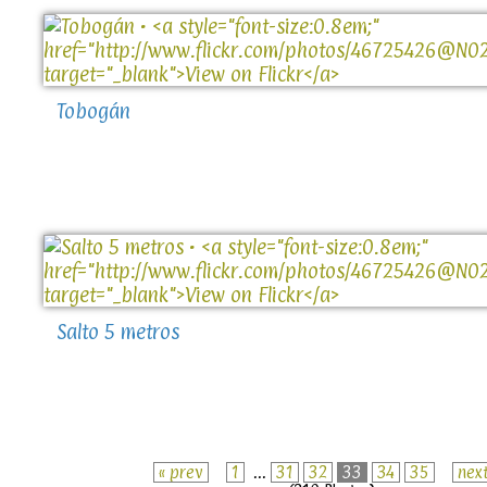
Tobogán
Salto 5 metros
« prev
1
...
31
32
33
34
35
nex